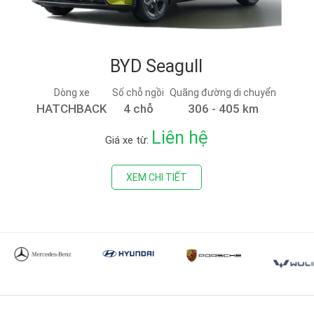
BYD Seagull
Dòng xe
Số chỗ ngồi
Quãng đường di chuyển
HATCHBACK
4 chỗ
306 - 405 km
Liên hệ
Giá xe từ:
XEM CHI TIẾT