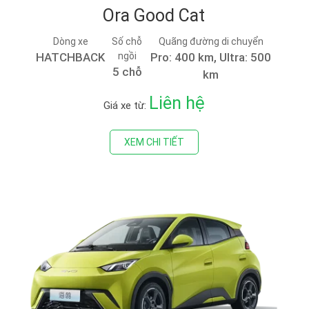
Ora Good Cat
Dòng xe
Số chỗ
Quãng đường di chuyển
HATCHBACK
ngồi
Pro: 400 km, Ultra: 500
5 chỗ
km
Liên hệ
Giá xe từ:
XEM CHI TIẾT