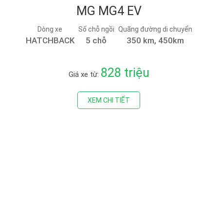
MG MG4 EV
Dòng xe
Số chỗ ngồi
Quãng đường di chuyển
HATCHBACK
5 chỗ
350 km, 450km
828 triệu
Giá xe từ:
XEM CHI TIẾT