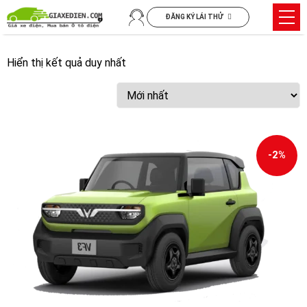
Chuyển
Trìn
ĐĂNG KÝ LÁI THỬ
đến
đơn
nội
dung
Hiển thị kết quả duy nhất
-2%