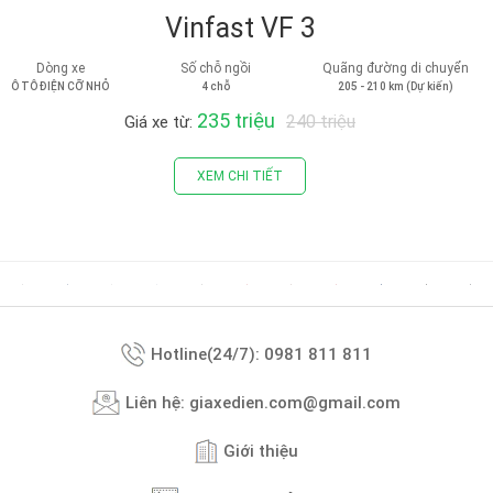
Vinfast VF 3
Dòng xe
Số chỗ ngồi
Quãng đường di chuyển
Ô TÔ ĐIỆN CỠ NHỎ
4 chỗ
205 - 210 km (Dự kiến)
235 triệu
240 triệu
Giá xe từ:
XEM CHI TIẾT
Hotline(24/7): 0981 811 811
Liên hệ: giaxedien.com@gmail.com
Giới thiệu