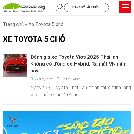
Chuyển
Trìn
ĐĂNG KÝ LÁI THỬ
đến
đơn
nội
Trang chủ
»
Xe Toyota 5 chỗ
dung
XE TOYOTA 5 CHỖ
Đánh giá xe Toyota Vios 2025 Thái lan –
Không có động cơ Hybrid, Ra mắt VN năm
nay
22/02/2025
Thành Auto
Ngày 9/8, Toyota Thái Lan chính thức trình làng
Vios thế hệ thứ 4 (Yaris…