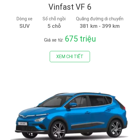
Vinfast VF 6
Dòng xe
Số chỗ ngồi
Quãng đường di chuyển
SUV
5 chỗ
381 km - 399 km
675 triệu
Giá xe từ:
XEM CHI TIẾT