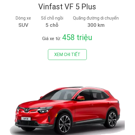
Vinfast VF 5 Plus
Dòng xe
Số chỗ ngồi
Quãng đường di chuyển
SUV
5 chỗ
300 km
458 triệu
Giá xe từ:
XEM CHI TIẾT