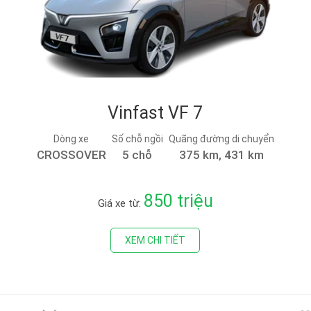
Vinfast VF 7
Dòng xe
Số chỗ ngồi
Quãng đường di chuyển
CROSSOVER
5 chỗ
375 km, 431 km
850 triệu
Giá xe từ:
XEM CHI TIẾT