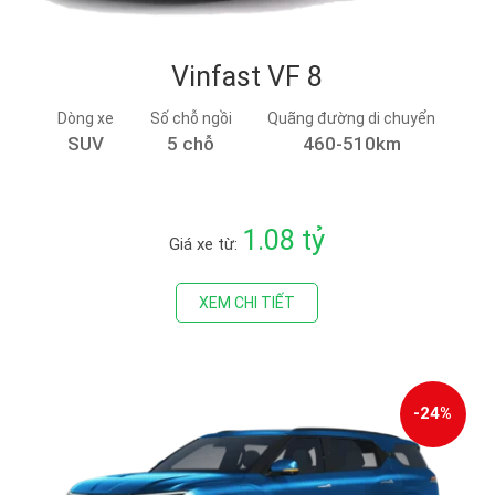
Vinfast VF 8
Dòng xe
Số chỗ ngồi
Quãng đường di chuyển
SUV
5 chỗ
460-510km
1.08 tỷ
Giá xe từ:
XEM CHI TIẾT
-24%