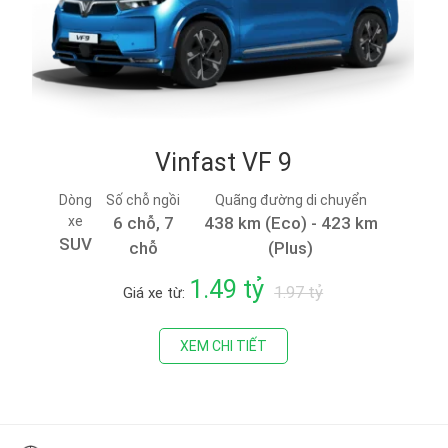
Vinfast VF 9
Dòng
Số chỗ ngồi
Quãng đường di chuyển
xe
6 chỗ, 7
438 km (Eco) - 423 km
SUV
chỗ
(Plus)
1.49 tỷ
1.97 tỷ
Giá xe từ:
XEM CHI TIẾT