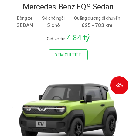
Mercedes-Benz EQS Sedan
Dòng xe
Số chỗ ngồi
Quãng đường di chuyển
SEDAN
5 chỗ
625 - 783 km
4.84 tỷ
Giá xe từ:
XEM CHI TIẾT
-2%