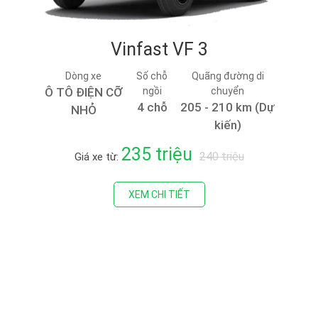
Vinfast VF 3
Dòng xe
Số chỗ
Quãng đường di
Ô TÔ ĐIỆN CỠ
ngồi
chuyển
4 chỗ
205 - 210 km (Dự
NHỎ
kiến)
235 triệu
240 triệu
Giá xe từ:
XEM CHI TIẾT