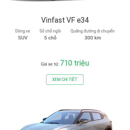
Vinfast VF e34
Dòng xe
Số chỗ ngồi
Quãng đường di chuyển
SUV
5 chỗ
300 km
710 triệu
Giá xe từ:
XEM CHI TIẾT