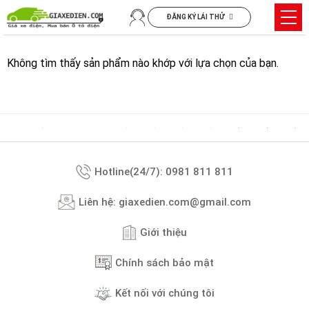
Chuyển
Trìn
ĐĂNG KÝ LÁI THỬ
đến
đơn
nội
dung
Không tìm thấy sản phẩm nào khớp với lựa chọn của bạn.
Hotline(24/7): 0981 811 811
Liên hệ: giaxedien.com@gmail.com
Giới thiệu
Chính sách bảo mật
Kết nối với chúng tôi