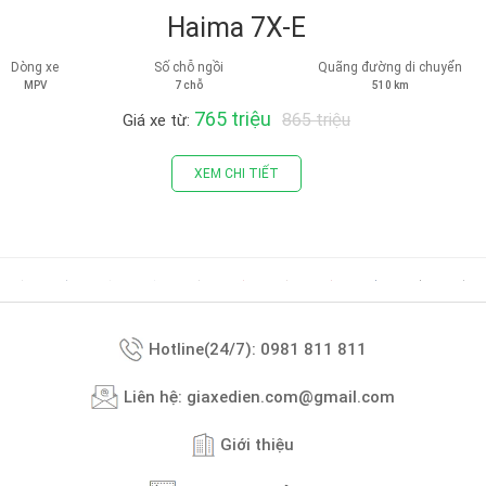
Haima 7X-E
Dòng xe
Số chỗ ngồi
Quãng đường di chuyển
MPV
7 chỗ
510 km
765 triệu
865 triệu
Giá xe từ:
XEM CHI TIẾT
Hotline(24/7): 0981 811 811
Liên hệ: giaxedien.com@gmail.com
Giới thiệu