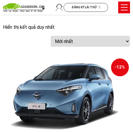
Chuyển
Trìn
ĐĂNG KÝ LÁI THỬ
đến
đơn
nội
dung
Hiển thị kết quả duy nhất
-12%