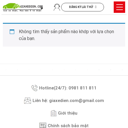
Chuyển
Trìn
ĐĂNG KÝ LÁI THỬ
đến
đơn
nội
dung
Không tìm thấy sản phẩm nào khớp với lựa chọn
của bạn.
Hotline(24/7): 0981 811 811
Liên hệ: giaxedien.com@gmail.com
Giới thiệu
Chính sách bảo mật